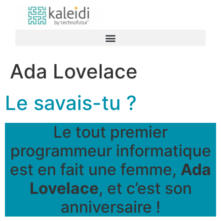
Ada Lovelace
Le savais-tu ?
Le tout premier
programmeur informatique
est en fait une femme,
Ada
Lovelace
, et c’est son
anniversaire !