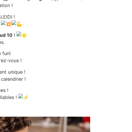
tion !
LEIDI !
!
ud 10
!
s.
 fun!
rez-vous !
nt unique !
calendrier !
ées !
iables !