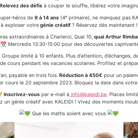
Relevez des défis
à couper le souffle, libérez votre imagina
uper-héros de
9 à 14 ans
(4ᵉ primaire), ne manquez pas KA
 à exploser votre
génie créatif
? Réservez dès maintenant 
es extraordinaires à Charleroi, Quai 10,
quai Arthur Rimba
Mercredis 13:30-15:00 pour des découvertes captivante
Groupe limité à 10 enfants. Plus d’attention, d’échanges, de
de cours pendant les vacances scolaires. Profitez et prépa
n, payable en trois fois.
Réduction à 450€
pour un paieme
r cours le 20 septembre 2023. Bloquez la date dans votre 
Inscrivez-vous
par e-mail à
info@kaleidi.be
. Places limit
 un génie créatif avec KALEIDI ! Vivez des moments inoubl
Que les maths soient avec vous