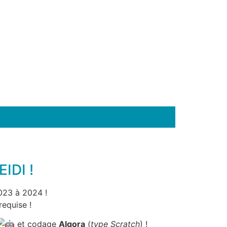
IDI !
023 à 2024 !
equise !
et codage
Algora
(
type Scratch
) !