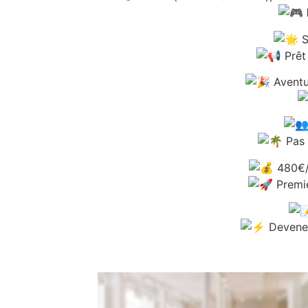
S
Prêt
Aventur
Pas 
480€/a
Premie
Devenez