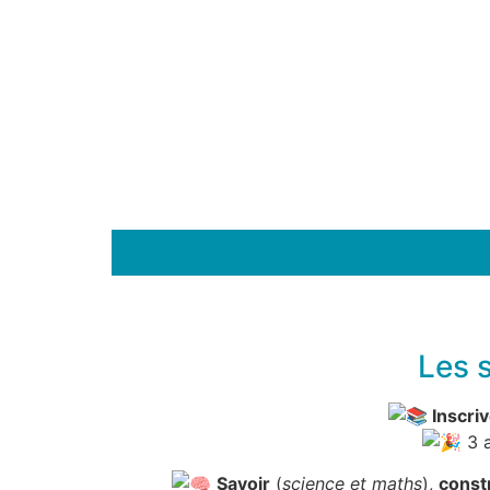
Les 
Inscri
3 a
Savoir
(
science et maths
),
const