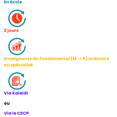
En école
2 jours
Enseignants du fondamental (M -> P) ordinaire
ou spécialisé
Via Kaleidi
ou
Via le CECP