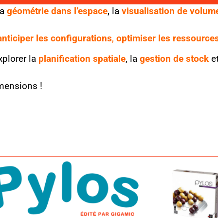
la
géométrie dans l’espace
, la
visualisation de volum
anticiper les configurations
,
optimiser les ressource
plorer la
planification spatiale
, la
gestion de stock
et
mensions !