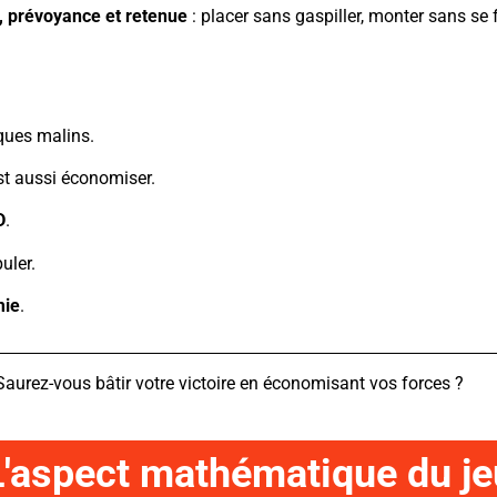
e, prévoyance et retenue
: placer sans gaspiller, monter sans se f
iques malins.
est aussi économiser.
D
.
uler.
mie
.
Saurez-vous bâtir votre victoire en économisant vos forces ?
L'aspect mathématique du je