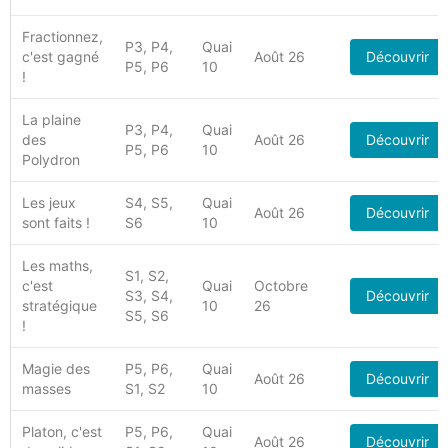
Fractionnez,
P3, P4,
Quai
c'est gagné
Août 26
Découvrir
P5, P6
10
!
La plaine
P3, P4,
Quai
des
Août 26
Découvrir
P5, P6
10
Polydron
Les jeux
S4, S5,
Quai
Août 26
Découvrir
sont faits !
S6
10
Les maths,
S1, S2,
c'est
Quai
Octobre
S3, S4,
Découvrir
stratégique
10
26
S5, S6
!
Magie des
P5, P6,
Quai
Août 26
Découvrir
masses
S1, S2
10
Platon, c'est
P5, P6,
Quai
Août 26
Découvrir