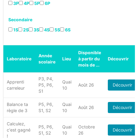
3P
4P
5P
6P
Secondaire
1S
2S
3S
4S
5S
6S
Disponible
Année
Laboratoire
Lieu
à partir du
Découvrir
scolaire
mois de ...
P3, P4,
Apprenti
Quai
P5, P6,
Août 26
Découvrir
carreleur
10
S1
Balance ta
P5, P6,
Quai
Août 26
Découvrir
règle de 3
S1, S2
10
Calculez,
P5, P6,
Quai
Octobre
c'est gagné
Découvrir
S1, S2
10
26
!