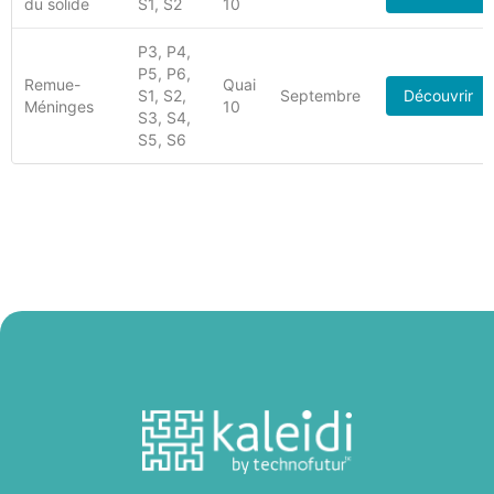
du solide
S1, S2
10
P3, P4,
P5, P6,
Remue-
Quai
S1, S2,
Septembre
Découvrir
Méninges
10
S3, S4,
S5, S6