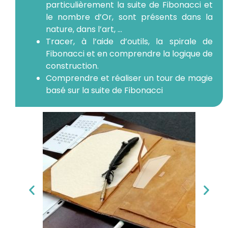
particulièrement la suite de Fibonacci et
le nombre d’Or, sont présents dans la
nature, dans l’art, …
Tracer, à l’aide d’outils, la spirale de
Fibonacci et en comprendre la logique de
construction.
Comprendre et réaliser un tour de magie
basé sur la suite de Fibonacci