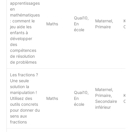
apprentissages
en
mathématiques
Quai10,
: comment le
Maternel,
Kale
Maths
En
jeu aide les
Primaire
CEC
école
enfants à
développer
des
compétences
de résolution
de problèmes
Les fractions ?
Une seule
solution la
Maternel,
manipulation !
Quai10,
Primaire,
Kale
Utilisez des
Maths
En
Secondaire
CEC
outils concrets
école
inférieur
pour donner du
sens aux
fractions