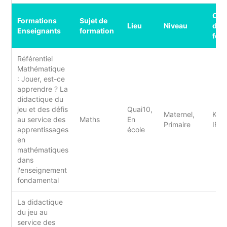
Org
Formations
Sujet de
Lieu
Niveau
de
Enseignants
formation
for
Référentiel
Mathématique
: Jouer, est-ce
apprendre ? La
didactique du
jeu et des défis
Quai10,
Maternel,
Kale
au service des
Maths
En
Primaire
IFP
apprentissages
école
en
mathématiques
dans
l'enseignement
fondamental
La didactique
du jeu au
service des