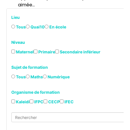
aimée…
Lieu
Tous
Quai10
En école
Niveau
Maternel
Primaire
Secondaire inférieur
Sujet de formation
Tous
Maths
Numérique
Organisme de formation
Kaleidi
IFPC
CECP
IFEC
Search