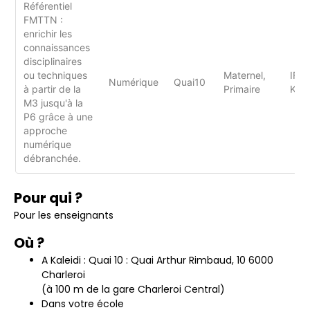
Référentiel
FMTTN :
enrichir les
connaissances
disciplinaires
ou techniques
Maternel,
IFPC
Numérique
Quai10
à partir de la
Primaire
Kale
M3 jusqu'à la
P6 grâce à une
approche
numérique
débranchée.
Pour qui ?
Pour les enseignants
Où ?
A Kaleidi : Quai 10 : Quai Arthur Rimbaud, 10 6000
Charleroi
(à 100 m de la gare Charleroi Central)
Dans votre école