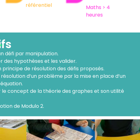
référentiel
Maths > 4
heures
ifs
n défi par manipulation.
 des hypothèses et les valider.
 principe de résolution des défis proposés.
 résolution d’un problème par la mise en place d’un
équation.
le concept de la théorie des graphes et son utilité
 notion de Modulo 2.