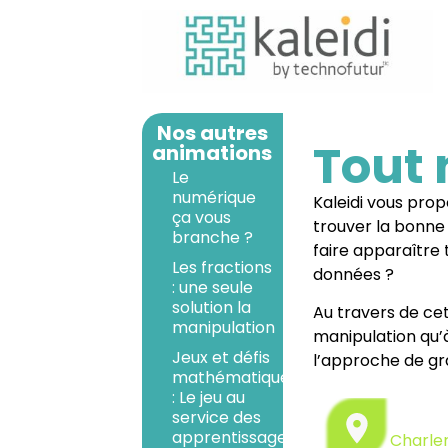
Nos autres
Tout n
animations
Le
numérique
Kaleidi vous prop
ça vous
trouver la bonne
branche ?
faire apparaître 
Les fractions
données ?
: une seule
solution la
Au travers de cet
manipulation
manipulation qu’à
Jeux et défis
l’approche de gr
mathématiques
: Le jeu au
service des
apprentissages
Charler