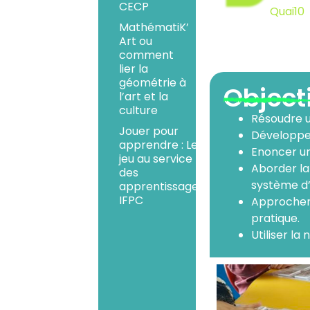
CECP
Quai10
MathématiK’
Art ou
comment
lier la
géométrie à
Object
l’art et la
culture
Résoudre u
Jouer pour
Développer
apprendre : Le
Enoncer un
jeu au service
Aborder la
des
système d’
apprentissages
IFPC
Approcher 
pratique.
Utiliser la